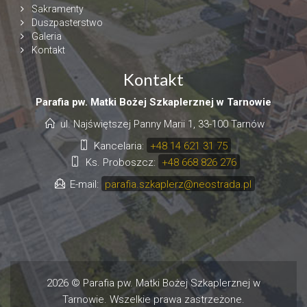
Sakramenty
Duszpasterstwo
Galeria
Kontakt
Kontakt
Parafia pw. Matki Bożej Szkaplerznej w Tarnowie
ul. Najświętszej Panny Marii 1, 33-100 Tarnów
Kancelaria:
+48 14 621 31 75
Ks. Proboszcz:
+48 668 826 276
E-mail:
parafia.szkaplerz@neostrada.pl
2026 © Parafia pw. Matki Bożej Szkaplerznej w
Tarnowie. Wszelkie prawa zastrzeżone.