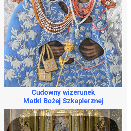
Cudowny wizerunek
Matki Bożej Szkaplerznej