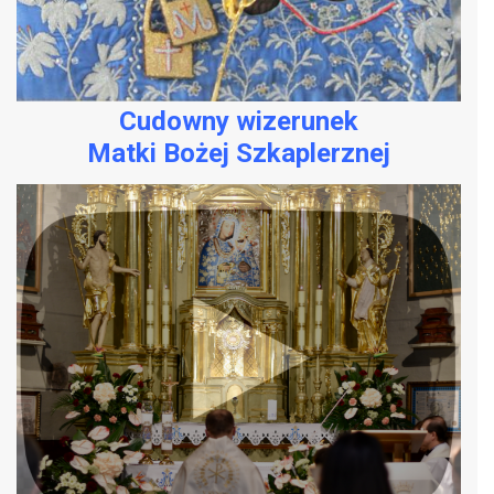
Cudowny wizerunek
Matki Bożej Szkaplerznej