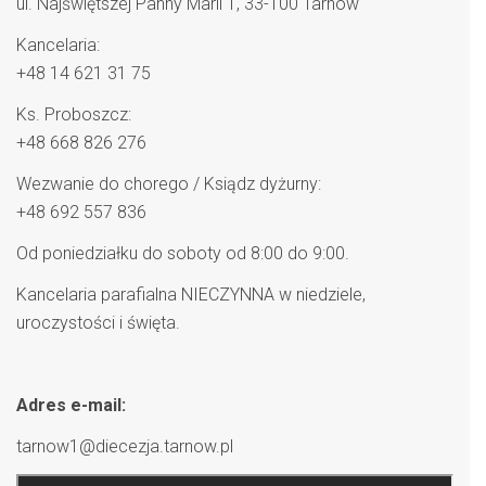
ul. Najświętszej Panny Marii 1, 33-100 Tarnów
Kancelaria:
+48 14 621 31 75
Ks. Proboszcz:
+48 668 826 276
Wezwanie do chorego / Ksiądz dyżurny:
+48 692 557 836
Od poniedziałku do soboty od 8:00 do 9:00.
Kancelaria parafialna NIECZYNNA w niedziele,
uroczystości i święta.
Adres e-mail:
tarnow1@diecezja.tarnow.pl