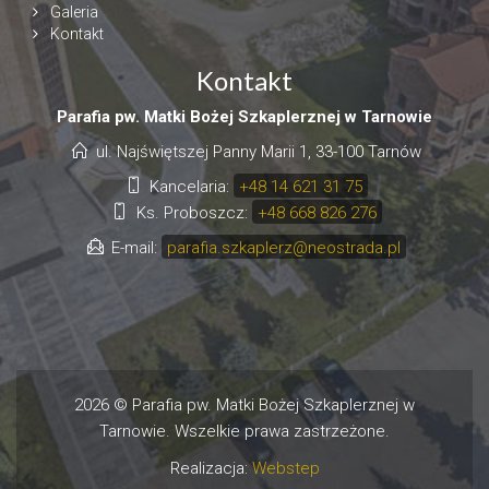
Galeria
Kontakt
Kontakt
Parafia pw. Matki Bożej Szkaplerznej w Tarnowie
ul. Najświętszej Panny Marii 1, 33-100 Tarnów
Kancelaria:
+48 14 621 31 75
Ks. Proboszcz:
+48 668 826 276
E-mail:
parafia.szkaplerz@neostrada.pl
2026 © Parafia pw. Matki Bożej Szkaplerznej w
Tarnowie. Wszelkie prawa zastrzeżone.
Realizacja:
Webstep