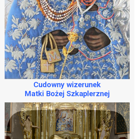
Cudowny wizerunek
Matki Bożej Szkaplerznej