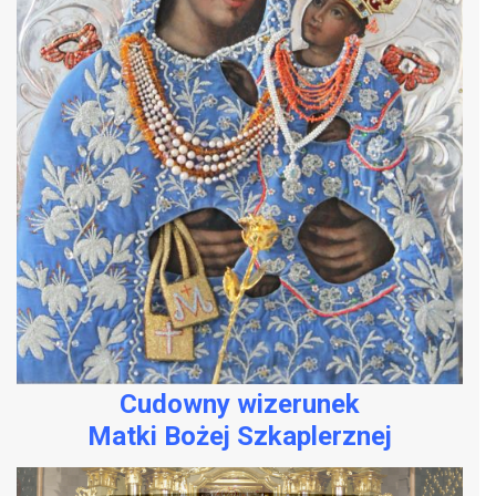
Cudowny wizerunek
Matki Bożej Szkaplerznej