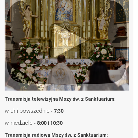
Transmisja telewizyjna Mszy św. z Sanktuarium:
w dni powszednie
- 7:30
w niedziele
- 8:00 i 10:30
Transmisja radiowa Mszy św. z Sanktuarium: