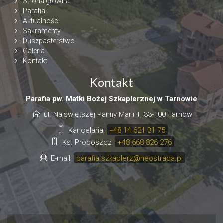
Strona główna
Parafia
Aktualności
Sakramenty
Duszpasterstwo
Galeria
Kontakt
Kontakt
Parafia pw. Matki Bożej Szkaplerznej w Tarnowie
ul. Najświętszej Panny Marii 1, 33-100 Tarnów
Kancelaria:
+48 14 621 31 75
Ks. Proboszcz:
+48 668 826 276
E-mail:
parafia.szkaplerz@neostrada.pl