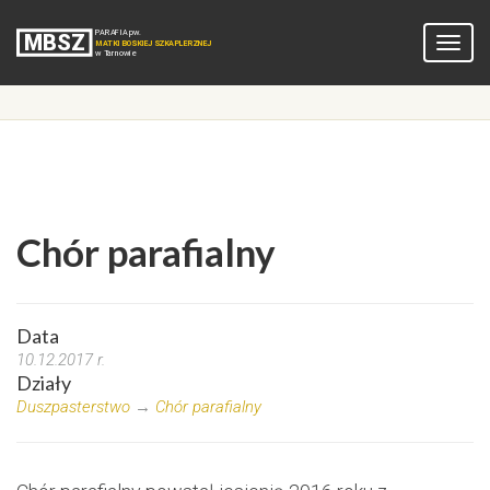
Chór parafialny
Data
10.12.2017 r.
Działy
Duszpasterstwo
→
Chór parafialny