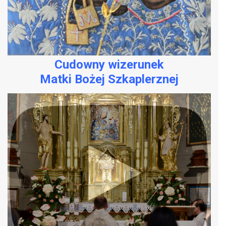
Cudowny wizerunek
Matki Bożej Szkaplerznej